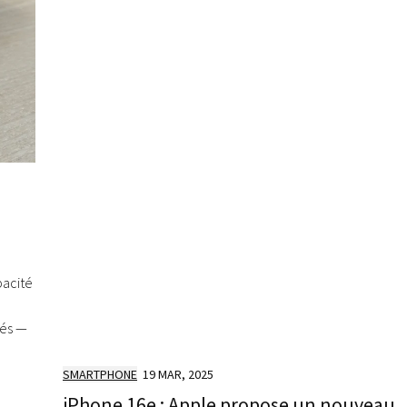
acité
iés —
SMARTPHONE
19 MAR, 2025
iPhone 16e : Apple propose un nouveau