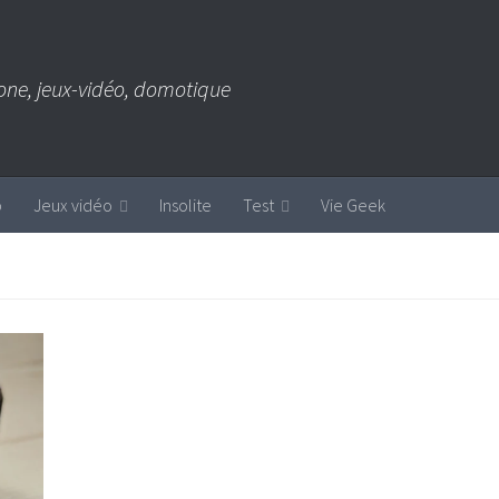
one, jeux-vidéo, domotique
b
Jeux vidéo
Insolite
Test
Vie Geek