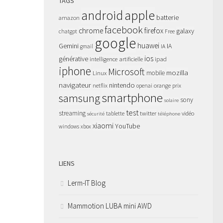
TAGS
apple
android
batterie
amazon
facebook
chrome
firefox
galaxy
chatgpt
Free
google
huawei
Gemini
IA
gmail
IA
ios
générative
intelligence artificielle
ipad
iphone
Microsoft
mozilla
Linux
mobile
navigateur
nintendo
netflix
orange
prix
openai
smartphone
samsung
sony
solaire
test
streaming
twitter
tablette
vidéo
sécurité
téléphone
xiaomi
YouTube
windows
xbox
LIENS
Lerm-IT Blog
Mammotion LUBA mini AWD