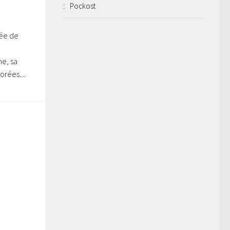
Pockost
rée de
e, sa
rées....