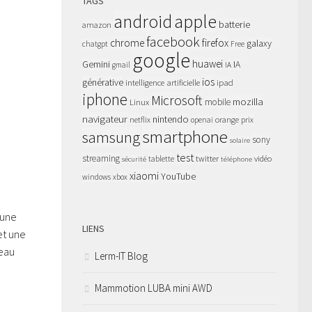
TAGS
apple
android
batterie
amazon
facebook
chrome
firefox
galaxy
chatgpt
Free
google
huawei
Gemini
IA
gmail
IA
ios
générative
intelligence artificielle
ipad
iphone
Microsoft
mozilla
Linux
mobile
navigateur
nintendo
netflix
orange
prix
openai
smartphone
samsung
sony
solaire
test
streaming
twitter
tablette
vidéo
sécurité
téléphone
xiaomi
YouTube
windows
xbox
’une
LIENS
et une
ceau
Lerm-IT Blog
Mammotion LUBA mini AWD