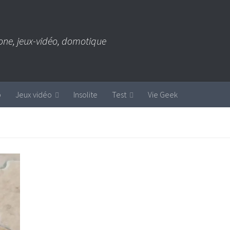
one, jeux-vidéo, domotique
b
Jeux vidéo
Insolite
Test
Vie Geek