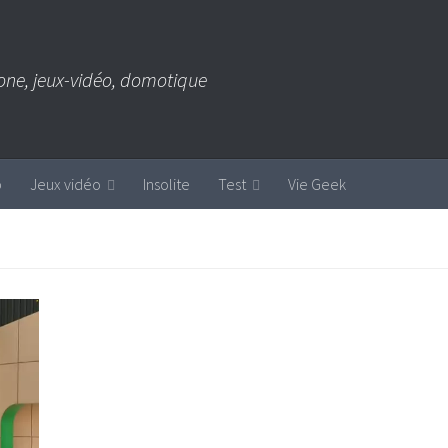
one, jeux-vidéo, domotique
b
Jeux vidéo
Insolite
Test
Vie Geek