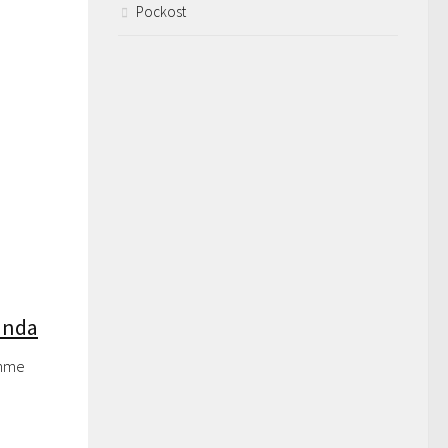
Pockost
Panda
thme