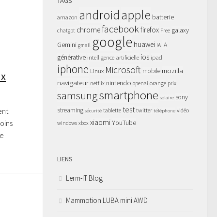
TAGS
apple
android
batterie
amazon
facebook
chrome
firefox
galaxy
chatgpt
Free
google
huawei
Gemini
IA
gmail
IA
ios
générative
intelligence artificielle
ipad
iphone
Microsoft
mozilla
Linux
mobile
ux
navigateur
nintendo
netflix
orange
prix
openai
smartphone
samsung
sony
solaire
test
ent
streaming
twitter
tablette
vidéo
sécurité
téléphone
xiaomi
moins
YouTube
windows
xbox
de
LIENS
Lerm-IT Blog
Mammotion LUBA mini AWD