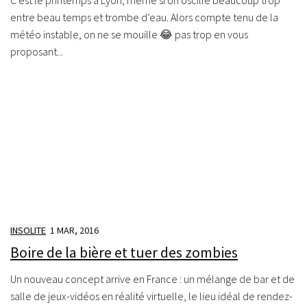
C’est le printemps à Lyon, même si on oscille beaucoup trop
entre beau temps et trombe d’eau. Alors compte tenu de la
météo instable, on ne se mouille 😂 pas trop en vous
proposant...
INSOLITE
1 MAR, 2016
Boire de la bière et tuer des zombies
Un nouveau concept arrive en France : un mélange de bar et de
salle de jeux-vidéos en réalité virtuelle, le lieu idéal de rendez-