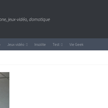
one, jeux-vidéo, domotique
b
Jeux vidéo
Insolite
Test
Vie Geek