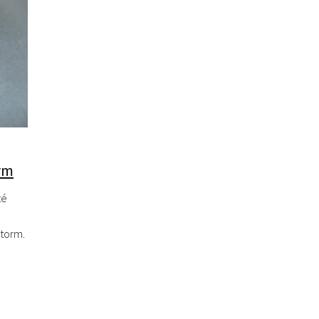
orm
té
Xtorm.