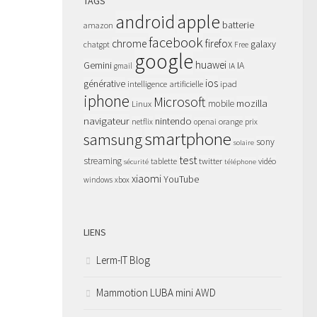
TAGS
apple
android
batterie
amazon
facebook
chrome
firefox
galaxy
chatgpt
Free
google
huawei
Gemini
IA
gmail
IA
ios
générative
intelligence artificielle
ipad
iphone
Microsoft
mozilla
Linux
mobile
navigateur
nintendo
netflix
orange
prix
openai
smartphone
samsung
sony
solaire
test
streaming
twitter
tablette
vidéo
sécurité
téléphone
xiaomi
YouTube
windows
xbox
LIENS
Lerm-IT Blog
Mammotion LUBA mini AWD