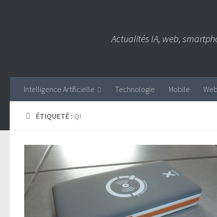
Skip to content
Actualités IA, web, smartph
Intelligence Artificielle
Technologie
Mobile
We
ÉTIQUETÉ :
QI