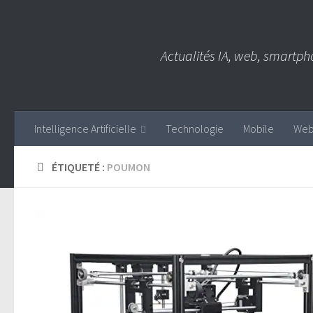
Skip to content
Actualités IA, web, smartph
Intelligence Artificielle
Technologie
Mobile
We
ÉTIQUETÉ :
POUMON