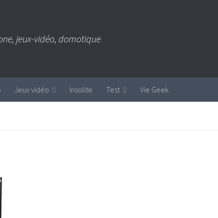
one, jeux-vidéo, domotique
b
Jeux vidéo
Insolite
Test
Vie Geek