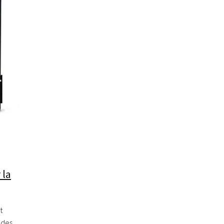
 la
t
udes