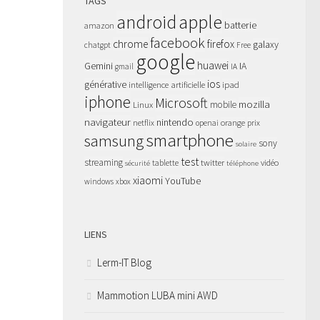
TAGS
apple
android
batterie
amazon
facebook
chrome
firefox
galaxy
chatgpt
Free
google
huawei
Gemini
IA
gmail
IA
ios
générative
intelligence artificielle
ipad
iphone
Microsoft
mozilla
Linux
mobile
navigateur
nintendo
netflix
orange
prix
openai
smartphone
samsung
sony
solaire
test
streaming
twitter
tablette
vidéo
sécurité
téléphone
xiaomi
YouTube
windows
xbox
LIENS
Lerm-IT Blog
Mammotion LUBA mini AWD