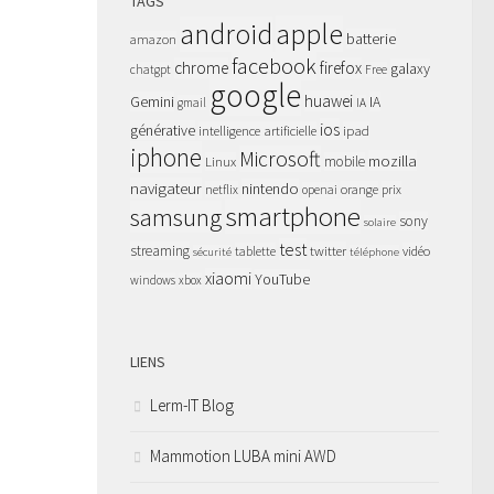
TAGS
apple
android
batterie
amazon
facebook
chrome
firefox
galaxy
chatgpt
Free
google
huawei
Gemini
IA
gmail
IA
ios
générative
intelligence artificielle
ipad
iphone
Microsoft
mozilla
Linux
mobile
navigateur
nintendo
netflix
orange
prix
openai
smartphone
samsung
sony
solaire
test
streaming
twitter
tablette
vidéo
sécurité
téléphone
xiaomi
YouTube
windows
xbox
LIENS
Lerm-IT Blog
Mammotion LUBA mini AWD