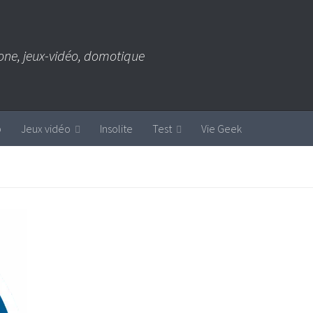
one, jeux-vidéo, domotique
b
Jeux vidéo
Insolite
Test
Vie Geek