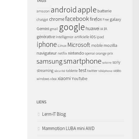
TAGS
apple
android
batterie
amazon
facebook
chrome
firefox
galaxy
chatgpt
Free
google
huawei
Gemini
IA
gmail
IA
ios
générative
intelligence artificielle
ipad
iphone
Microsoft
mozilla
Linux
mobile
navigateur
nintendo
netflix
orange
prix
openai
smartphone
samsung
sony
solaire
test
streaming
twitter
tablette
vidéo
sécurité
téléphone
xiaomi
YouTube
windows
xbox
LIENS
Lerm-IT Blog
Mammotion LUBA mini AWD