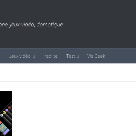
one, jeux-vidéo, domotique
b
Jeux vidéo
Insolite
Test
Vie Geek