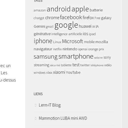
TAGS
apple
android
batterie
amazon
facebook
chrome
firefox
galaxy
chatgpt
Free
google
huawei
Gemini
IA
gmail
IA
ios
générative
intelligence artificielle
ipad
iphone
Microsoft
mozilla
Linux
mobile
navigateur
nintendo
netflix
orange
prix
openai
smartphone
samsung
sony
solaire
test
vec un
streaming
twitter
tablette
vidéo
sécurité
téléphone
xiaomi
 Les
YouTube
windows
xbox
au-dessus
LIENS
Lerm-IT Blog
Mammotion LUBA mini AWD