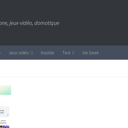
one, jeux-vidéo, domotique
b
Jeux vidéo
Insolite
Test
Vie Geek