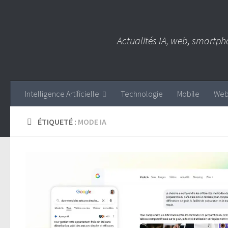
Skip to content
Actualités IA, web, smartph
Intelligence Artificielle
Technologie
Mobile
We
ÉTIQUETÉ :
MODE IA