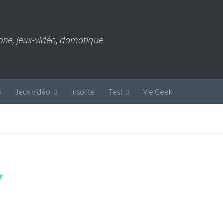
one, jeux-vidéo, domotique
b
Jeux vidéo
Insolite
Test
Vie Geek