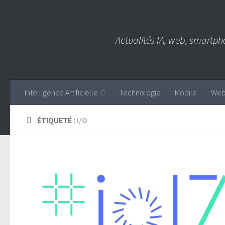
Skip to content
Actualités IA, web, smartph
Intelligence Artificielle
Technologie
Mobile
We
ÉTIQUETÉ :
I/O