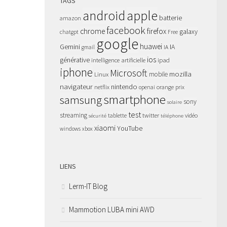
TAGS
apple
android
batterie
amazon
facebook
chrome
firefox
galaxy
chatgpt
Free
google
huawei
Gemini
IA
gmail
IA
ios
générative
intelligence artificielle
ipad
iphone
Microsoft
mozilla
Linux
mobile
navigateur
nintendo
netflix
orange
prix
openai
smartphone
samsung
sony
solaire
test
streaming
twitter
tablette
vidéo
sécurité
téléphone
xiaomi
YouTube
windows
xbox
LIENS
Lerm-IT Blog
Mammotion LUBA mini AWD