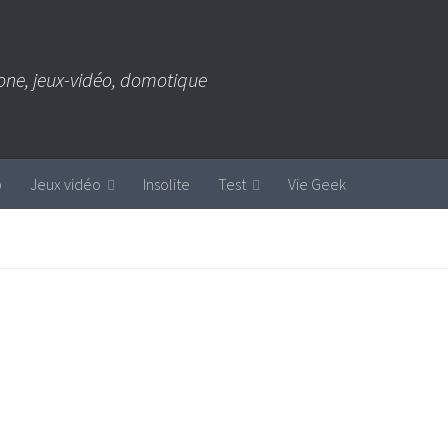
one, jeux-vidéo, domotique
b
Jeux vidéo
Insolite
Test
Vie Geek