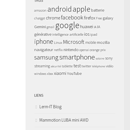
TAGS
apple
android
batterie
amazon
facebook
chrome
firefox
galaxy
chatgpt
Free
google
huawei
Gemini
IA
gmail
IA
ios
générative
intelligence artificielle
ipad
iphone
Microsoft
mozilla
Linux
mobile
navigateur
nintendo
netflix
orange
prix
openai
smartphone
samsung
sony
solaire
test
streaming
twitter
tablette
vidéo
sécurité
téléphone
xiaomi
YouTube
windows
xbox
LIENS
Lerm-IT Blog
Mammotion LUBA mini AWD