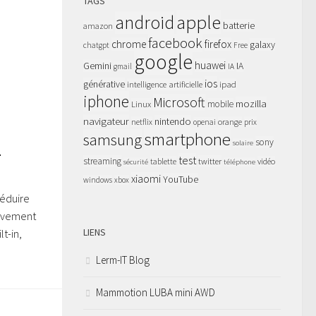
TAGS
apple
android
batterie
amazon
facebook
chrome
firefox
galaxy
chatgpt
Free
google
huawei
Gemini
IA
gmail
IA
ios
générative
intelligence artificielle
ipad
iphone
Microsoft
mozilla
Linux
mobile
navigateur
nintendo
netflix
orange
prix
openai
smartphone
samsung
sony
s
solaire
test
streaming
twitter
tablette
vidéo
sécurité
téléphone
xiaomi
YouTube
windows
xbox
réduire
sivement
LIENS
t-in,
Lerm-IT Blog
Mammotion LUBA mini AWD