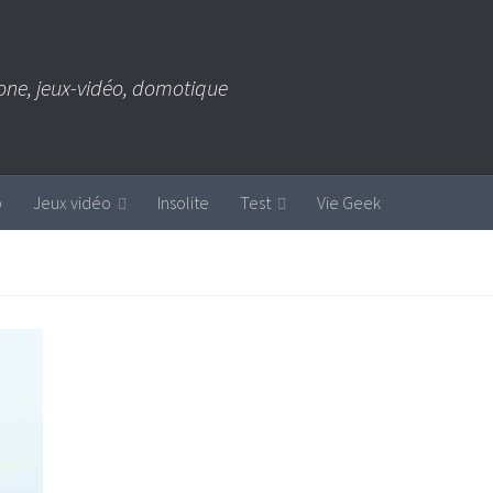
one, jeux-vidéo, domotique
b
Jeux vidéo
Insolite
Test
Vie Geek