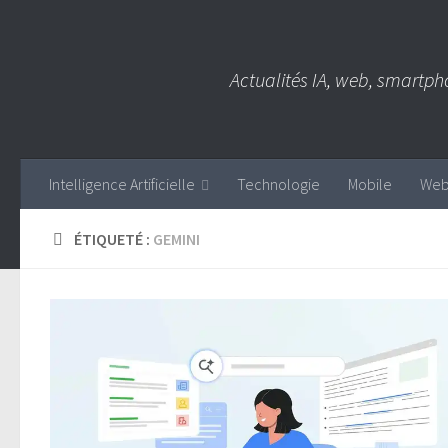
Skip to content
Actualités IA, web, smartph
Intelligence Artificielle
Technologie
Mobile
We
ÉTIQUETÉ :
GEMINI