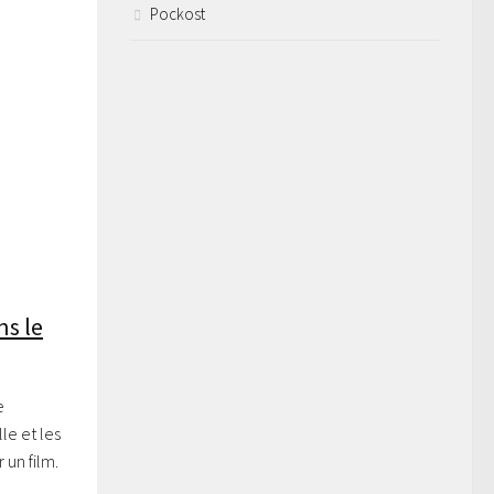
Pockost
ns le
e
le et les
 un film.