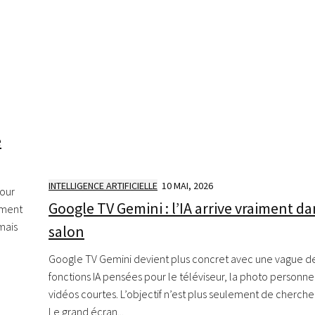
e
INTELLIGENCE ARTIFICIELLE
10 MAI, 2026
pour
Google TV Gemini : l’IA arrive vraiment da
ement
mais
salon
Google TV Gemini devient plus concret avec une vague d
fonctions IA pensées pour le téléviseur, la photo personnel
vidéos courtes. L’objectif n’est plus seulement de chercher
Le grand écran...