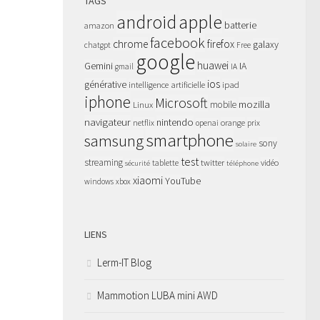
TAGS
apple
android
batterie
amazon
facebook
chrome
firefox
galaxy
chatgpt
Free
google
huawei
Gemini
IA
gmail
IA
ios
générative
intelligence artificielle
ipad
iphone
Microsoft
mozilla
Linux
mobile
navigateur
nintendo
netflix
orange
prix
openai
smartphone
samsung
sony
solaire
test
streaming
twitter
tablette
vidéo
sécurité
téléphone
xiaomi
YouTube
windows
xbox
LIENS
Lerm-IT Blog
Mammotion LUBA mini AWD