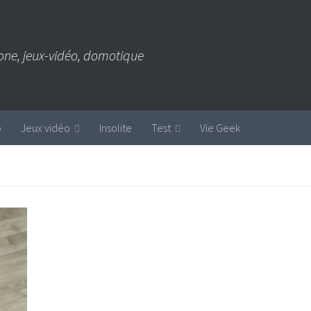
one, jeux-vidéo, domotique
b
Jeux vidéo
Insolite
Test
Vie Geek