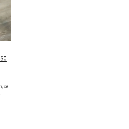
 50
m, se
.