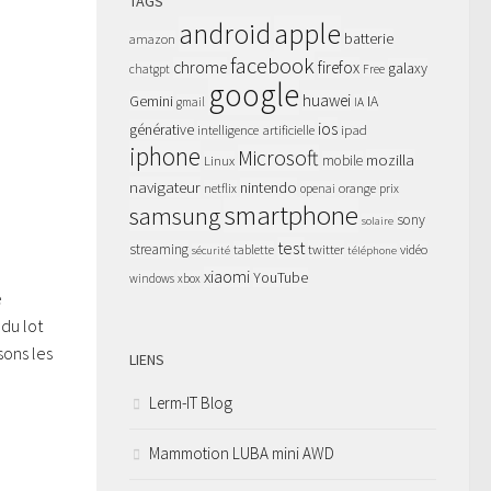
TAGS
apple
android
batterie
amazon
facebook
chrome
firefox
galaxy
chatgpt
Free
google
huawei
Gemini
IA
gmail
IA
ios
générative
intelligence artificielle
ipad
iphone
Microsoft
mozilla
Linux
mobile
navigateur
nintendo
netflix
orange
prix
openai
smartphone
samsung
sony
solaire
test
streaming
twitter
tablette
vidéo
sécurité
téléphone
xiaomi
YouTube
windows
xbox
e
du lot
sons les
LIENS
Lerm-IT Blog
Mammotion LUBA mini AWD