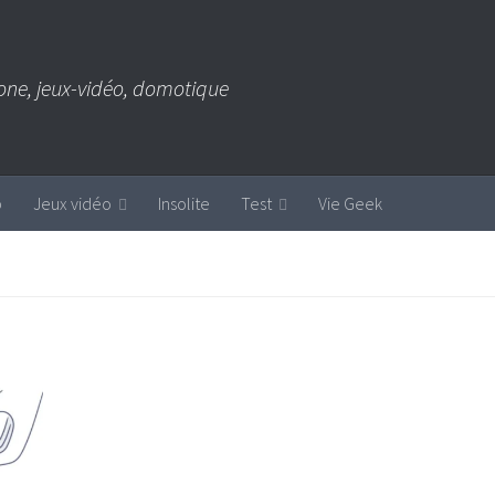
one, jeux-vidéo, domotique
b
Jeux vidéo
Insolite
Test
Vie Geek