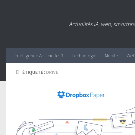
Skip to content
Actualités IA, web, smartph
Intelligence Artificielle
Technologie
Mobile
We
ÉTIQUETÉ :
DRIVE