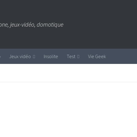
one, jeux-vidéo, domotique
b
Jeux vidéo
Insolite
Test
Vie Geek