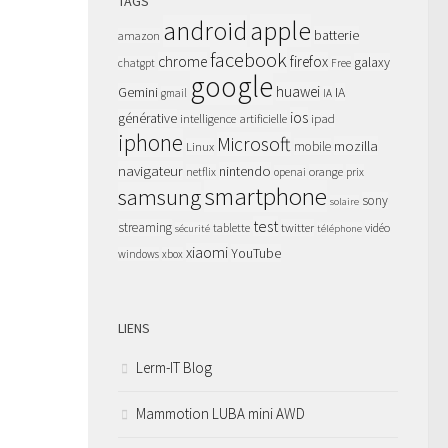
TAGS
apple
android
batterie
amazon
facebook
chrome
firefox
galaxy
chatgpt
Free
google
huawei
Gemini
IA
gmail
IA
ios
générative
intelligence artificielle
ipad
iphone
Microsoft
mozilla
Linux
mobile
navigateur
nintendo
netflix
orange
prix
openai
smartphone
samsung
sony
solaire
test
streaming
twitter
tablette
vidéo
sécurité
téléphone
xiaomi
YouTube
windows
xbox
LIENS
Lerm-IT Blog
Mammotion LUBA mini AWD