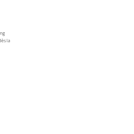
ing
ès la