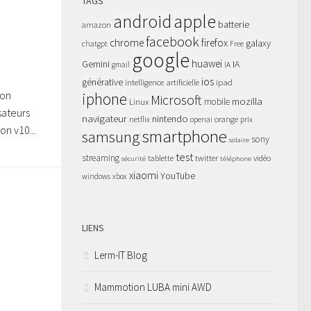
TAGS
apple
android
batterie
amazon
facebook
chrome
firefox
galaxy
chatgpt
Free
google
huawei
Gemini
IA
gmail
IA
ios
générative
intelligence artificielle
ipad
ion
iphone
Microsoft
mozilla
Linux
mobile
sateurs
navigateur
nintendo
netflix
orange
prix
openai
n v10...
smartphone
samsung
sony
solaire
test
streaming
twitter
tablette
vidéo
sécurité
téléphone
xiaomi
YouTube
windows
xbox
LIENS
Lerm-IT Blog
Mammotion LUBA mini AWD