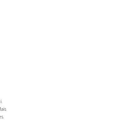
i.
Mais
s.