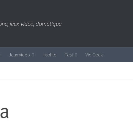
one, jeux-vidéo, domotique
b
Jeux vidéo
Insolite
Test
Vie Geek