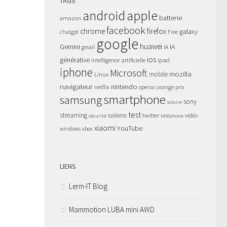
TAGS
apple
android
batterie
amazon
facebook
chrome
firefox
galaxy
chatgpt
Free
google
huawei
Gemini
IA
gmail
IA
ios
générative
intelligence artificielle
ipad
iphone
Microsoft
mozilla
Linux
mobile
navigateur
nintendo
netflix
orange
prix
openai
smartphone
samsung
sony
solaire
test
streaming
twitter
tablette
vidéo
sécurité
téléphone
xiaomi
YouTube
windows
xbox
LIENS
Lerm-IT Blog
Mammotion LUBA mini AWD