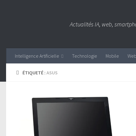
Skip to content
Actualités IA, web, smartph
Intelligence Artificielle
Technologie
Mobile
We
ÉTIQUETÉ :
ASUS