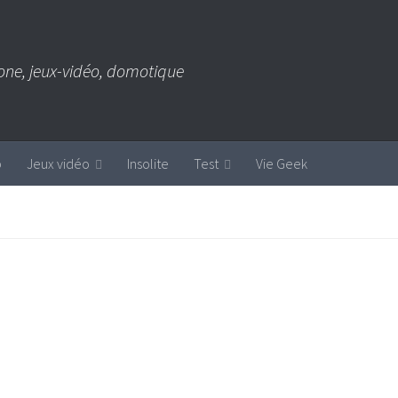
one, jeux-vidéo, domotique
b
Jeux vidéo
Insolite
Test
Vie Geek