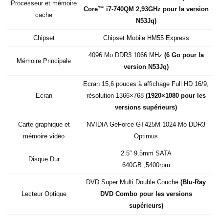
Processeur et mémoire
Core™ i7-740QM 2,93GHz pour la version
cache
N53Jq)
Chipset
Chipset Mobile HM55 Express
4096 Mo DDR3 1066 MHz
(6 Go pour la
Mémoire Principale
version N53Jq)
Ecran 15,6 pouces à affichage Full HD 16/9,
Ecran
résolution 1366×768
(1920×1080 pour les
versions supérieurs)
Carte graphique et
NVIDIA GeForce GT425M 1024 Mo DDR3
mémoire vidéo
Optimus
2.5″ 9.5mm SATA
Disque Dur
640GB ,5400rpm
DVD Super Multi Double Couche
(Blu-Ray
Lecteur Optique
DVD Combo pour les versions
supérieurs)