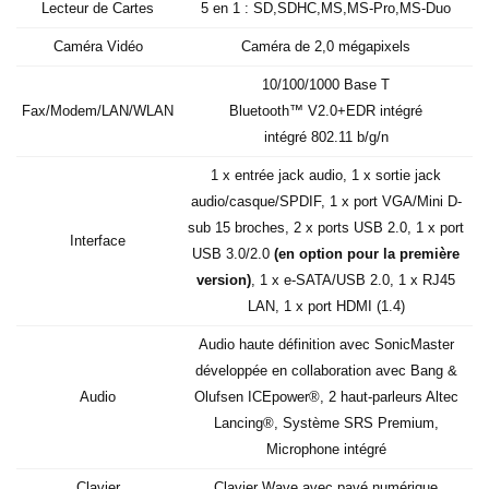
Lecteur de Cartes
5 en 1 : SD,SDHC,MS,MS-Pro,MS-Duo
Caméra Vidéo
Caméra de 2,0 mégapixels
10/100/1000 Base T
Fax/Modem/LAN/WLAN
Bluetooth™ V2.0+EDR intégré
intégré 802.11 b/g/n
1 x entrée jack audio, 1 x sortie jack
audio/casque/SPDIF, 1 x port VGA/Mini D-
sub 15 broches, 2 x ports USB 2.0, 1 x port
Interface
USB 3.0/2.0
(en option pour la première
version)
, 1 x e-SATA/USB 2.0, 1 x RJ45
LAN, 1 x port HDMI (1.4)
Audio haute définition avec SonicMaster
développée en collaboration avec Bang &
Audio
Olufsen ICEpower®, 2 haut-parleurs Altec
Lancing®, Système SRS Premium,
Microphone intégré
Clavier
Clavier Wave avec pavé numérique