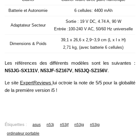
Batterie et Autonomie
6 cellules: 4400 mAh
Sortie : 19 V DC, 4.74 A, 90 W
Adaptateur Secteur
Entrée :100-240 V AC, 50/60 Hz universelle
39,1 x 26,6 x 2,9~3,9 cm (L x l x H)
Dimensions & Poids
2,71 kg, (avec batterie 6 cellules)
Les références des différents modèles sont les suivantes :
N53JG-SX131V
,
N53JF-SZ167V
,
N53JQ-SZ156V
.
Le site
ExpertReviews
lui octroie la note de 5/5 pour la globalité
de la première version i5 !
Étiquettes :
asus
n53j
n53jf
n53jg
n53jq
ordinateur portable