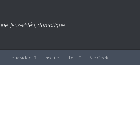
one, jeux-vidéo, domotique
b
Jeux vidéo
Insolite
Test
Vie Geek