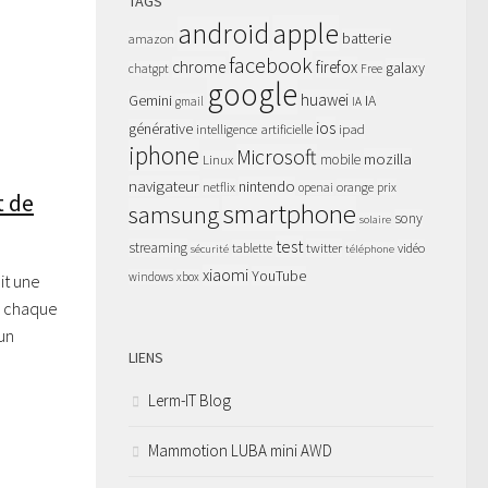
TAGS
apple
android
batterie
amazon
facebook
chrome
firefox
galaxy
chatgpt
Free
google
huawei
Gemini
IA
gmail
IA
ios
générative
intelligence artificielle
ipad
iphone
Microsoft
mozilla
Linux
mobile
navigateur
nintendo
netflix
orange
prix
openai
t de
smartphone
samsung
sony
solaire
test
streaming
twitter
tablette
vidéo
sécurité
téléphone
xiaomi
YouTube
windows
xbox
it une
e chaque
un
LIENS
Lerm-IT Blog
Mammotion LUBA mini AWD