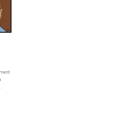
ement
a
.