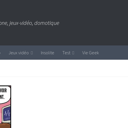
one, jeux-vidéo, domotique
b
Jeux vidéo
Insolite
Test
Vie Geek