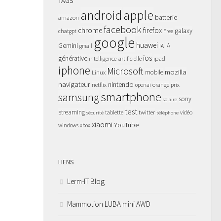
TAGS
apple
android
batterie
amazon
facebook
chrome
firefox
galaxy
chatgpt
Free
google
huawei
Gemini
IA
gmail
IA
ios
générative
intelligence artificielle
ipad
iphone
Microsoft
mozilla
Linux
mobile
navigateur
nintendo
netflix
orange
prix
openai
smartphone
samsung
sony
solaire
test
streaming
twitter
tablette
vidéo
sécurité
téléphone
xiaomi
YouTube
windows
xbox
LIENS
Lerm-IT Blog
Mammotion LUBA mini AWD