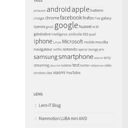
TAGS
apple
android
batterie
amazon
facebook
chrome
firefox
galaxy
chatgpt
Free
google
huawei
Gemini
IA
gmail
IA
ios
générative
intelligence artificielle
ipad
iphone
Microsoft
mozilla
Linux
mobile
navigateur
nintendo
netflix
orange
prix
openai
smartphone
samsung
sony
solaire
test
streaming
twitter
tablette
vidéo
sécurité
téléphone
xiaomi
YouTube
windows
xbox
LIENS
Lerm-IT Blog
Mammotion LUBA mini AWD