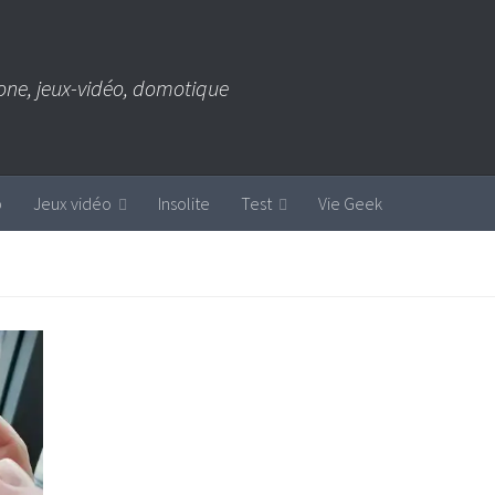
one, jeux-vidéo, domotique
b
Jeux vidéo
Insolite
Test
Vie Geek