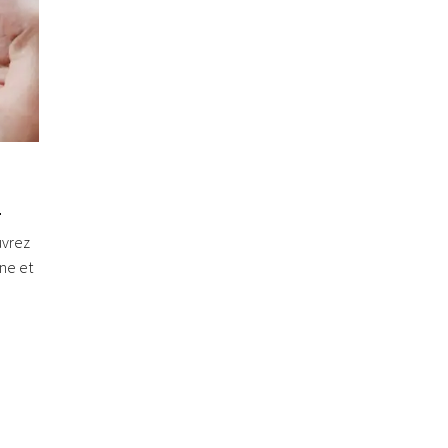
e
uvrez
one et