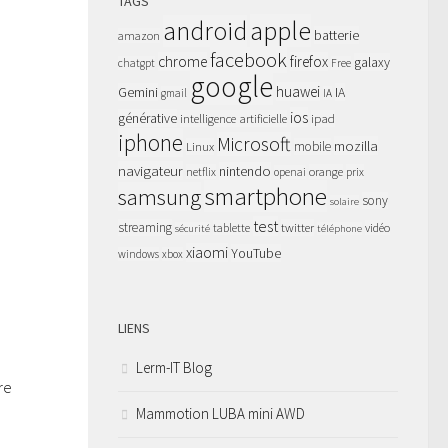
TAGS
apple
android
batterie
amazon
facebook
chrome
firefox
galaxy
chatgpt
Free
google
huawei
Gemini
IA
gmail
IA
ios
générative
intelligence artificielle
ipad
iphone
Microsoft
mozilla
Linux
mobile
navigateur
nintendo
netflix
orange
prix
openai
smartphone
samsung
sony
solaire
test
streaming
twitter
tablette
vidéo
sécurité
téléphone
xiaomi
YouTube
windows
xbox
LIENS
Lerm-IT Blog
re
Mammotion LUBA mini AWD