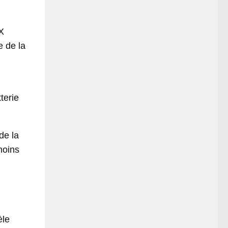
 X
e de la
terie
de la
moins
èle