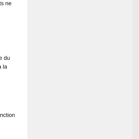
ts ne
e du
 la
nction