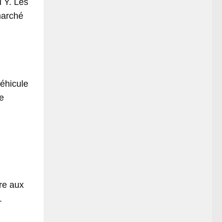
l Y. Les
marché
véhicule
ce
ire aux
.