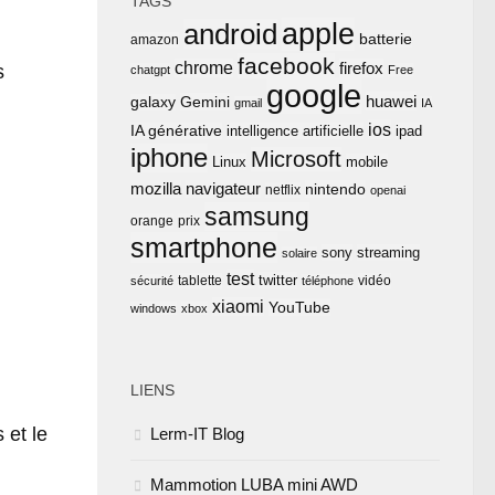
TAGS
apple
android
batterie
amazon
facebook
chrome
firefox
s
chatgpt
Free
google
huawei
Gemini
galaxy
gmail
IA
ios
IA générative
intelligence artificielle
ipad
iphone
Microsoft
Linux
mobile
mozilla
navigateur
nintendo
netflix
openai
samsung
orange
prix
smartphone
sony
streaming
solaire
test
twitter
tablette
vidéo
sécurité
téléphone
xiaomi
YouTube
windows
xbox
LIENS
 et le
Lerm-IT Blog
Mammotion LUBA mini AWD