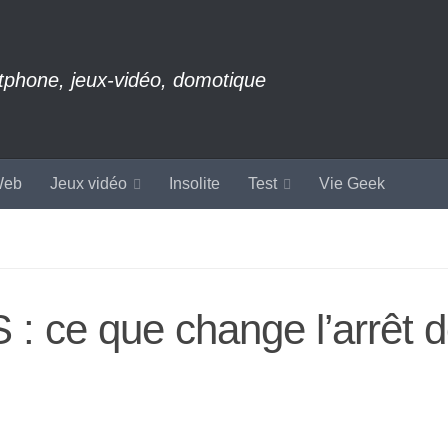
rtphone, jeux-vidéo, domotique
eb
Jeux vidéo
Insolite
Test
Vie Geek
S : ce que change l’arrêt 