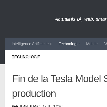
Skip to content
Actualités IA, web, sma
Intelligence Artificielle
Technologie
Mobile
W
TECHNOLOGIE
Fin de la Tesla Model 
production
PAR
JEAN BLANC
·
17 JUIN 2026