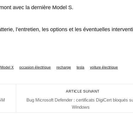
remont avec la dernière Model S.
atterie, l’entretien, les options et les éventuelles interven
Model X
occasion électrique
recharge
tesla
voiture électrique
ARTICLE SUIVANT
 GM
Bug Microsoft Defender : certificats DigiCert bloqués s
Windows