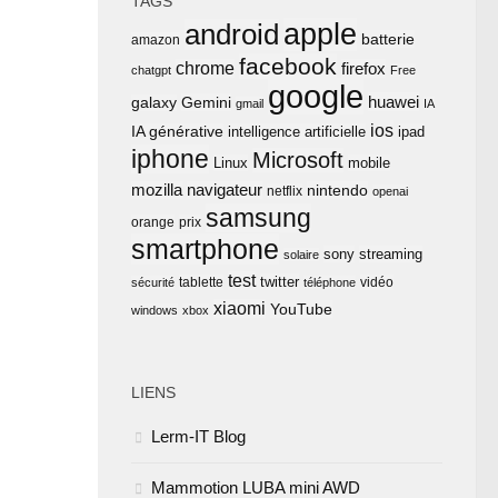
TAGS
apple
android
batterie
amazon
facebook
chrome
firefox
chatgpt
Free
google
huawei
Gemini
galaxy
gmail
IA
ios
IA générative
intelligence artificielle
ipad
iphone
Microsoft
Linux
mobile
mozilla
navigateur
nintendo
netflix
openai
samsung
orange
prix
smartphone
sony
streaming
solaire
test
twitter
tablette
vidéo
sécurité
téléphone
xiaomi
YouTube
windows
xbox
LIENS
Lerm-IT Blog
Mammotion LUBA mini AWD