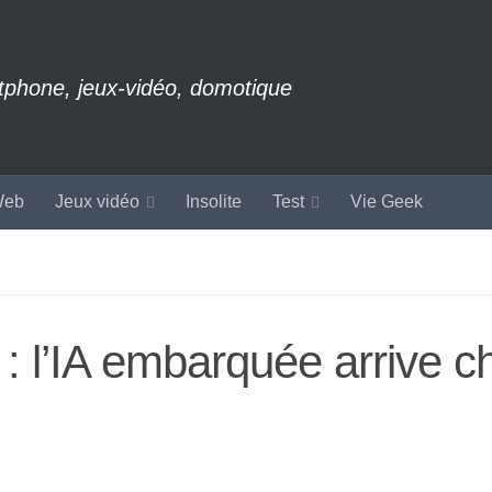
rtphone, jeux-vidéo, domotique
eb
Jeux vidéo
Insolite
Test
Vie Geek
: l’IA embarquée arrive c