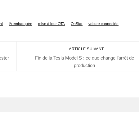
ni
IA embarquée
mise à jour OTA
OnStar
voiture connectée
ARTICLE SUIVANT
oster
Fin de la Tesla Model S : ce que change l’arrêt de
production