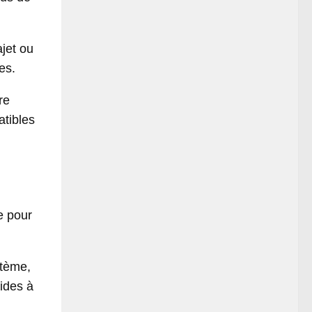
ajet ou
es.
re
atibles
e pour
stème,
aides à