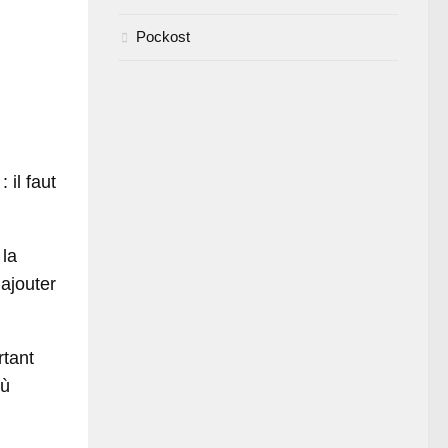
Pockost
il faut
 la
ajouter
rtant
où