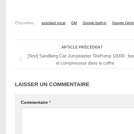
Étiquettes :
assistant vocal
GM
Google built-in
Google Gemi
ARTICLE PRÉCÉDENT
[Test] Sandberg Car Jumpstarter TirePump 10000 : bo
et compresseur dans le coffre
LAISSER UN COMMENTAIRE
Commentaire
*