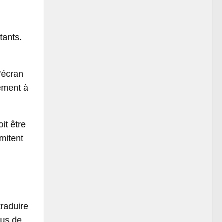
tants.
l’écran
tement à
it être
imitent
traduire
lus de