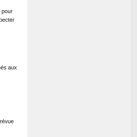
e pour
specter
nés aux
prévue