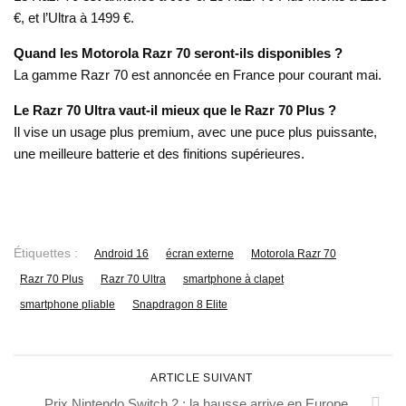
€, et l’Ultra à 1499 €.
Quand les Motorola Razr 70 seront-ils disponibles ?
La gamme Razr 70 est annoncée en France pour courant mai.
Le Razr 70 Ultra vaut-il mieux que le Razr 70 Plus ?
Il vise un usage plus premium, avec une puce plus puissante,
une meilleure batterie et des finitions supérieures.
Étiquettes :
Android 16
écran externe
Motorola Razr 70
Razr 70 Plus
Razr 70 Ultra
smartphone à clapet
smartphone pliable
Snapdragon 8 Elite
ARTICLE SUIVANT
Prix Nintendo Switch 2 : la hausse arrive en Europe