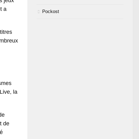
s jeux
t a
Pockost
titres
nombreux
ismes
Live, la
de
t de
té