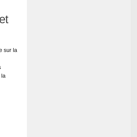
et
e sur la
s
 la