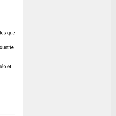
lles que
dustrie
déo et