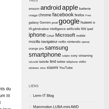
TAGS
apple
android
batterie
amazon
facebook
chrome
firefox
chatgpt
Free
google
huawei
Gemini
galaxy
gmail
IA
ios
IA générative
intelligence artificielle
ipad
iphone
Microsoft
Linux
mobile
mozilla
navigateur
nintendo
netflix
openai
samsung
orange
prix
smartphone
sony
streaming
solaire
test
twitter
tablette
vidéo
sécurité
téléphone
xiaomi
YouTube
windows
xbox
LIENS
nts du
m III
Lerm-IT Blog
t
Mammotion LUBA mini AWD