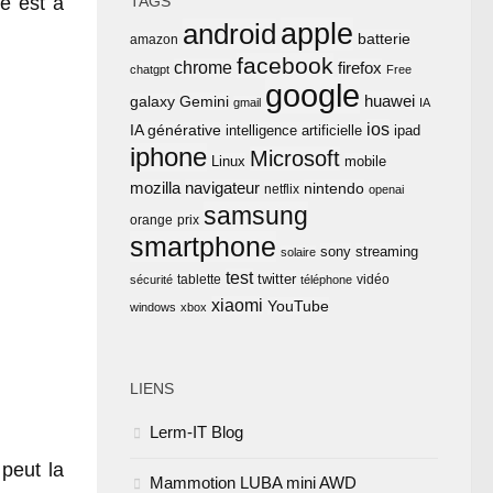
te est à
TAGS
apple
android
batterie
amazon
facebook
chrome
firefox
chatgpt
Free
google
huawei
Gemini
galaxy
gmail
IA
ios
IA générative
intelligence artificielle
ipad
iphone
Microsoft
Linux
mobile
mozilla
navigateur
nintendo
netflix
openai
samsung
orange
prix
smartphone
sony
streaming
solaire
test
twitter
tablette
vidéo
sécurité
téléphone
xiaomi
YouTube
windows
xbox
LIENS
Lerm-IT Blog
peut la
Mammotion LUBA mini AWD