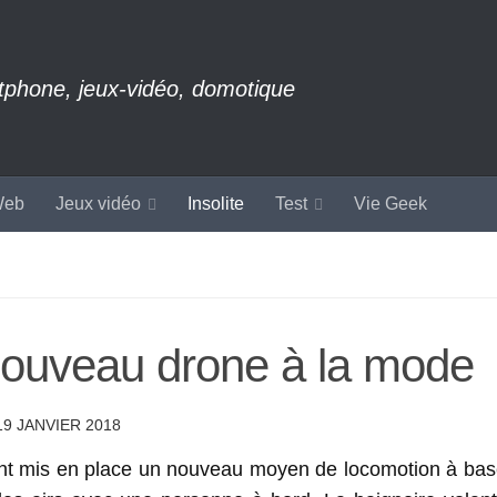
rtphone, jeux-vidéo, domotique
eb
Jeux vidéo
Insolite
Test
Vie Geek
 nouveau drone à la mode
19 JANVIER 2018
s ont mis en place un nouveau moyen de locomotion à bas