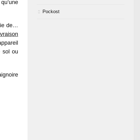
 qu’une
Pockost
erie de…
ivraison
ppareil
 sol ou
aignoire