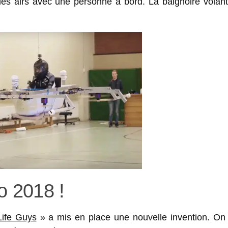
 les airs avec une personne à bord. La baignoire volan
o 2018 !
Life Guys
» a mis en place une nouvelle invention. On 