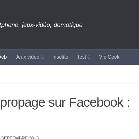
rtphone, jeux-vidéo, domotique
eb
Jeux vidéo
Insolite
Test
Vie Geek
 propage sur Facebook :
3 SEPTEMBRE 2015