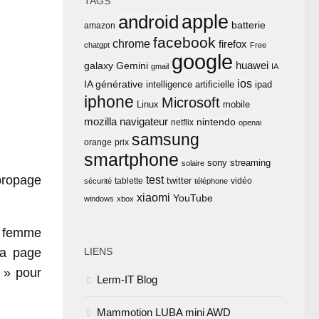
TAGS
apple
android
batterie
amazon
facebook
chrome
firefox
chatgpt
Free
google
huawei
Gemini
galaxy
gmail
IA
ios
IA générative
intelligence artificielle
ipad
iphone
Microsoft
Linux
mobile
mozilla
navigateur
nintendo
netflix
openai
samsung
orange
prix
smartphone
sony
streaming
solaire
 propage
test
twitter
tablette
vidéo
sécurité
téléphone
xiaomi
YouTube
windows
xbox
e femme
la page
LIENS
 » pour
Lerm-IT Blog
Mammotion LUBA mini AWD