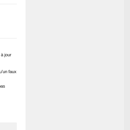
à jour
u’un faux
pas