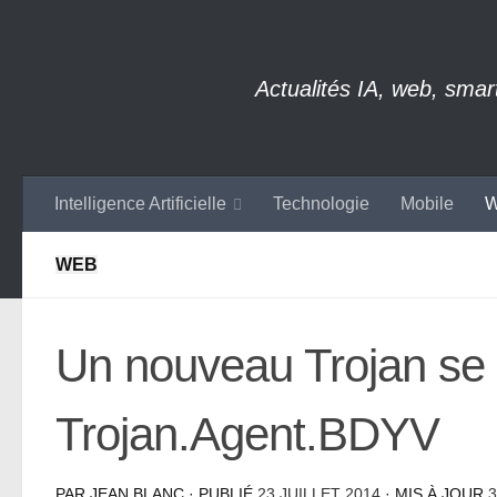
Skip to content
Actualités IA, web, sma
Intelligence Artificielle
Technologie
Mobile
W
WEB
Un nouveau Trojan se
Trojan.Agent.BDYV
PAR
JEAN BLANC
· PUBLIÉ
23 JUILLET 2014
· MIS À JOUR