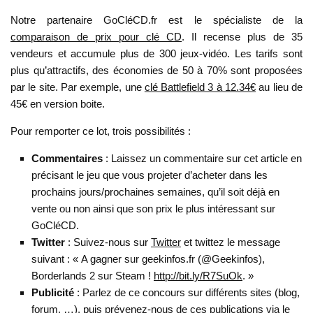
Notre partenaire GoCléCD.fr est le spécialiste de la
comparaison de prix pour clé CD
. Il recense plus de 35
vendeurs et accumule plus de 300 jeux-vidéo. Les tarifs sont
plus qu’attractifs, des économies de 50 à 70% sont proposées
par le site. Par exemple, une
clé Battlefield 3 à 12.34€
au lieu de
45€ en version boite.
Pour remporter ce lot, trois possibilités :
Commentaires
: L
aissez un commentaire sur cet article en
précisant le jeu que vous projeter d’acheter dans les
prochains jours/prochaines semaines, qu’il soit déjà en
vente ou non ainsi que son prix le plus intéressant sur
GoCléCD.
Twitter
:
Suivez-nous sur
Twitter
et twittez le message
suivant : « A gagner sur geekinfos.fr (@Geekinfos),
Borderlands 2 sur Steam !
http://bit.ly/R7SuOk
. »
Publicité
: Parlez de ce concours sur différents sites (blog,
forum, …), puis prévenez-nous de ces publications via le