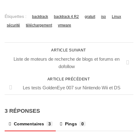
Étiquettes :
backtrack
backtrack 4 R2
gratuit
iso
Linux
sécurité
téléchargement
vmware
ARTICLE SUIVANT
Liste de moteurs de recherche de blogs et forums en
dofollow
ARTICLE PRÉCÉDENT
Les tests GoldenEye 007 sur Nintendo Wii et DS
3 RÉPONSES
Commentaires
3
Pings
0