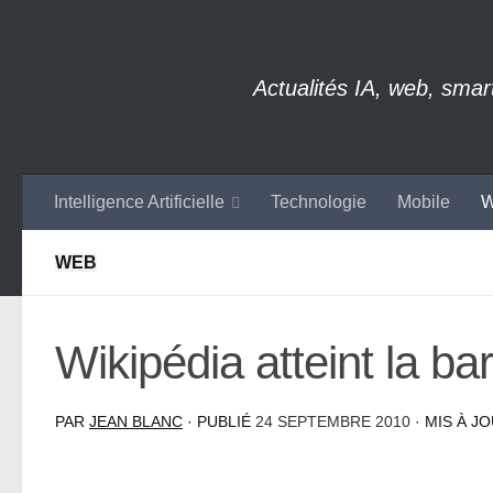
Skip to content
Actualités IA, web, sma
Intelligence Artificielle
Technologie
Mobile
W
WEB
Wikipédia atteint la bar
PAR
JEAN BLANC
· PUBLIÉ
24 SEPTEMBRE 2010
· MIS À J