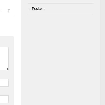
Pockost
e