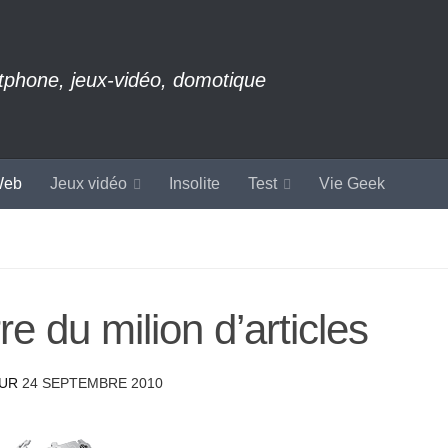
rtphone, jeux-vidéo, domotique
eb
Jeux vidéo
Insolite
Test
Vie Geek
re du milion d’articles
OUR
24 SEPTEMBRE 2010