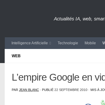
Skip to content
Actualités IA, web, sma
Intelligence Artificielle
Technologie
Mobile
W
WEB
L’empire Google en vi
PAR
JEAN BLANC
· PUBLIÉ
22 SEPTEMBRE 2010
· MIS À J