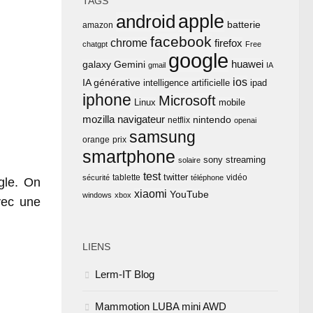
TAGS
apple
android
batterie
amazon
facebook
chrome
firefox
chatgpt
Free
google
huawei
Gemini
galaxy
gmail
IA
ios
IA générative
intelligence artificielle
ipad
iphone
Microsoft
Linux
mobile
mozilla
navigateur
nintendo
netflix
openai
samsung
orange
prix
smartphone
sony
streaming
solaire
test
twitter
tablette
vidéo
sécurité
téléphone
gle. On
xiaomi
YouTube
windows
xbox
vec une
LIENS
Lerm-IT Blog
Mammotion LUBA mini AWD