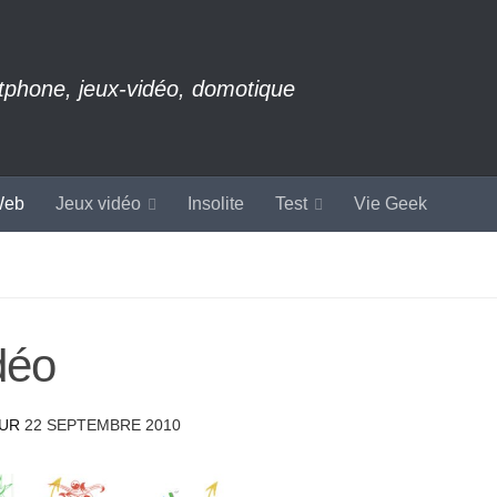
rtphone, jeux-vidéo, domotique
eb
Jeux vidéo
Insolite
Test
Vie Geek
déo
OUR
22 SEPTEMBRE 2010