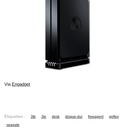
Via
Engadget
Étiquettes :
3tb
3to
desk
disque-dur
freeagent
goflex
seagate