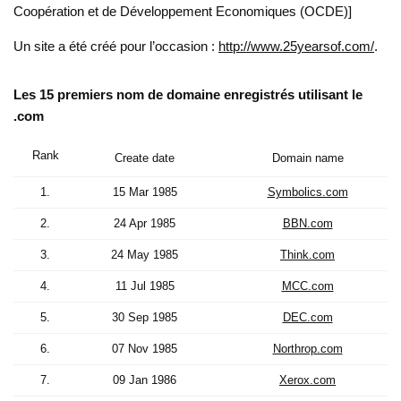
Coopération et de Développement Economiques (OCDE)]
Un site a été créé pour l’occasion :
http://www.25yearsof.com/
.
Les 15 premiers nom de domaine enregistrés utilisant le
.com
Rank
Create date
Domain name
1.
15 Mar 1985
Symbolics.com
2.
24 Apr 1985
BBN.com
3.
24 May 1985
Think.com
4.
11 Jul 1985
MCC.com
5.
30 Sep 1985
DEC.com
6.
07 Nov 1985
Northrop.com
7.
09 Jan 1986
Xerox.com