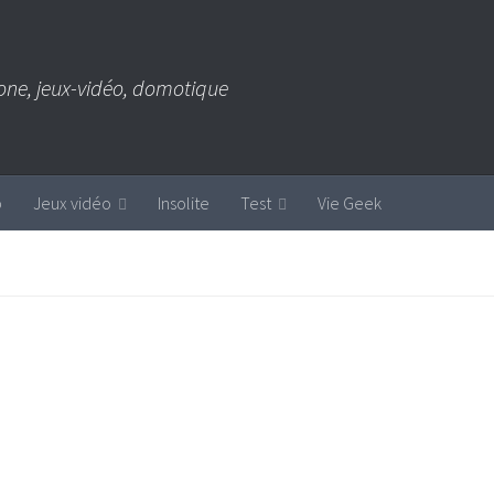
one, jeux-vidéo, domotique
b
Jeux vidéo
Insolite
Test
Vie Geek