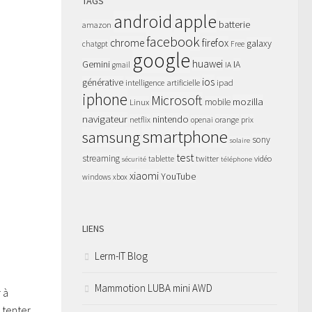
TAGS
apple
android
batterie
amazon
facebook
chrome
firefox
galaxy
chatgpt
Free
google
huawei
Gemini
IA
gmail
IA
ios
générative
intelligence artificielle
ipad
iphone
Microsoft
mozilla
Linux
mobile
navigateur
nintendo
netflix
orange
prix
openai
smartphone
samsung
sony
solaire
test
streaming
twitter
tablette
vidéo
sécurité
téléphone
xiaomi
YouTube
windows
xbox
LIENS
Lerm-IT Blog
Mammotion LUBA mini AWD
 à
 tenter