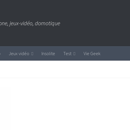
one, jeux-vidéo, domotique
b
Jeux vidéo
Insolite
Test
Vie Geek