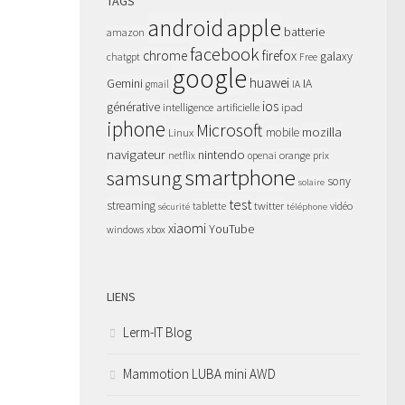
TAGS
apple
android
batterie
amazon
facebook
chrome
firefox
galaxy
chatgpt
Free
google
huawei
Gemini
IA
gmail
IA
ios
générative
intelligence artificielle
ipad
iphone
Microsoft
mozilla
Linux
mobile
navigateur
nintendo
netflix
orange
prix
openai
smartphone
samsung
sony
solaire
test
streaming
twitter
tablette
vidéo
sécurité
téléphone
xiaomi
YouTube
windows
xbox
LIENS
Lerm-IT Blog
Mammotion LUBA mini AWD