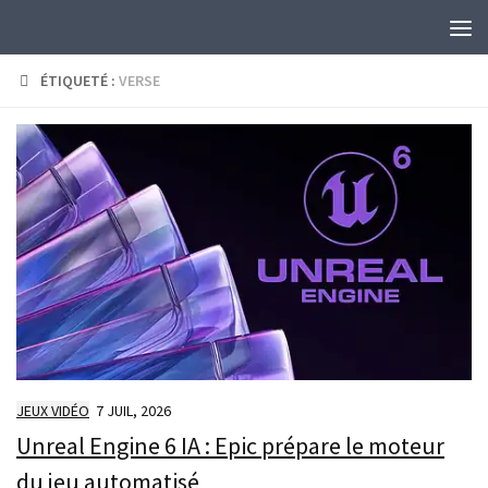
Skip to content
ÉTIQUETÉ :
VERSE
JEUX VIDÉO
7 JUIL, 2026
Unreal Engine 6 IA : Epic prépare le moteur
du jeu automatisé