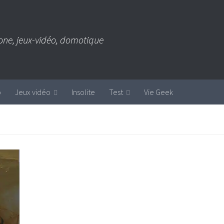
one, jeux-vidéo, domotique
b
Jeux vidéo
Insolite
Test
Vie Geek