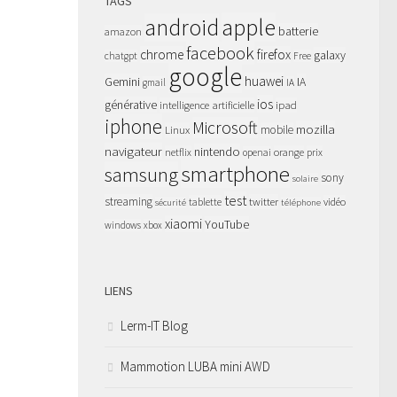
TAGS
apple
android
batterie
amazon
facebook
chrome
firefox
galaxy
chatgpt
Free
google
huawei
Gemini
IA
gmail
IA
ios
générative
intelligence artificielle
ipad
iphone
Microsoft
mozilla
Linux
mobile
navigateur
nintendo
netflix
orange
prix
openai
smartphone
samsung
sony
solaire
test
streaming
twitter
tablette
vidéo
sécurité
téléphone
xiaomi
YouTube
windows
xbox
LIENS
Lerm-IT Blog
Mammotion LUBA mini AWD