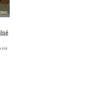
lisé
à été