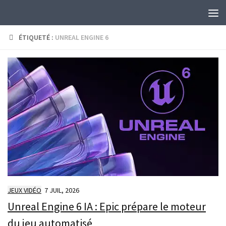
Skip to content
ÉTIQUETÉ :
UNREAL ENGINE 6
JEUX VIDÉO
7 JUIL, 2026
Unreal Engine 6 IA : Epic prépare le moteur
du jeu automatisé