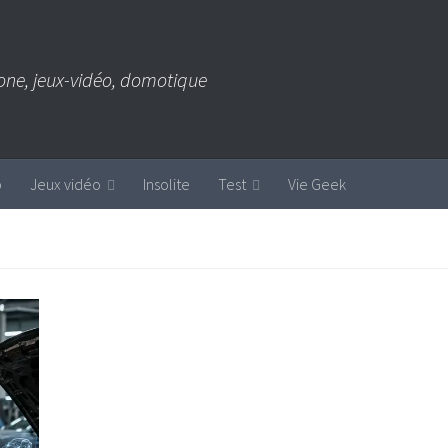
one, jeux-vidéo, domotique
b
Jeux vidéo
Insolite
Test
Vie Geek