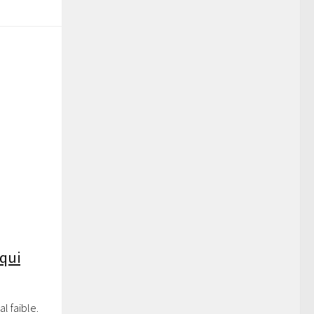
 qui
l faible.