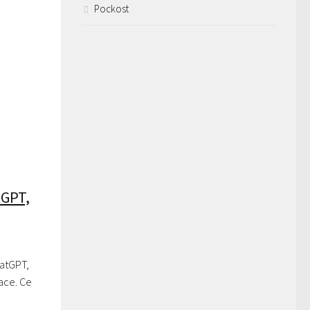
Pockost
tGPT,
hatGPT,
ace. Ce