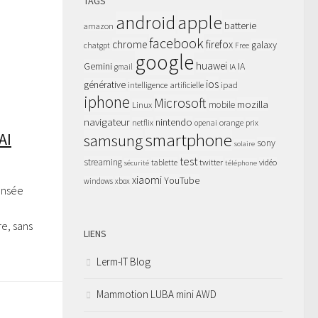
TAGS
apple
android
batterie
amazon
facebook
chrome
firefox
galaxy
chatgpt
Free
google
huawei
Gemini
IA
gmail
IA
ios
générative
intelligence artificielle
ipad
iphone
Microsoft
mozilla
Linux
mobile
navigateur
nintendo
netflix
orange
prix
openai
smartphone
AI
samsung
sony
solaire
test
streaming
twitter
tablette
vidéo
sécurité
téléphone
xiaomi
YouTube
windows
xbox
pensée
e, sans
LIENS
Lerm-IT Blog
Mammotion LUBA mini AWD