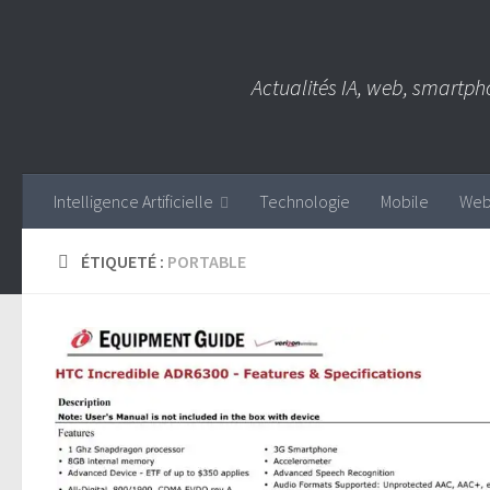
Skip to content
Actualités IA, web, smartph
Intelligence Artificielle
Technologie
Mobile
We
ÉTIQUETÉ :
PORTABLE