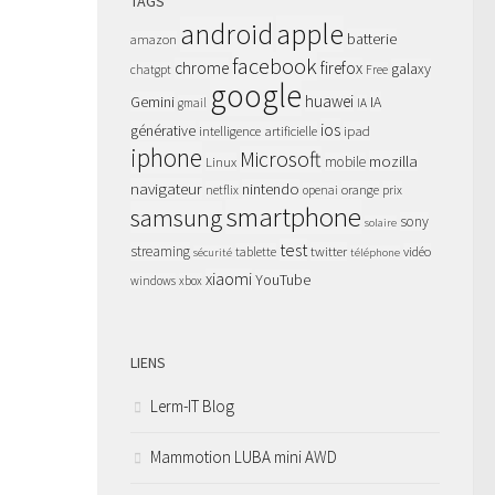
TAGS
apple
android
batterie
amazon
facebook
chrome
firefox
galaxy
chatgpt
Free
google
huawei
Gemini
IA
gmail
IA
ios
générative
intelligence artificielle
ipad
iphone
Microsoft
mozilla
Linux
mobile
navigateur
nintendo
netflix
orange
prix
openai
smartphone
samsung
sony
solaire
test
streaming
twitter
tablette
vidéo
sécurité
téléphone
xiaomi
YouTube
windows
xbox
LIENS
Lerm-IT Blog
Mammotion LUBA mini AWD