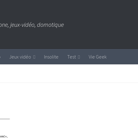
one, jeux-vidéo, domotique
b
Jeux vidéo
Insolite
Test
Vie Geek