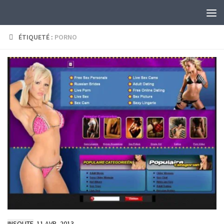
Skip to content
ÉTIQUETÉ :
PORNO
INSOLITE
11 AVR, 2013