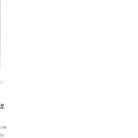
te
n ne
es