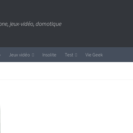
one, jeux-vidéo, domotique
b
Jeux vidéo
Insolite
Test
Vie Geek