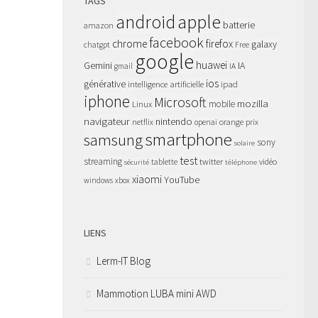
TAGS
apple
android
batterie
amazon
facebook
chrome
firefox
galaxy
chatgpt
Free
google
huawei
Gemini
IA
gmail
IA
ios
générative
intelligence artificielle
ipad
iphone
Microsoft
mozilla
Linux
mobile
navigateur
nintendo
netflix
orange
prix
openai
smartphone
samsung
sony
solaire
test
streaming
twitter
tablette
vidéo
sécurité
téléphone
xiaomi
YouTube
windows
xbox
LIENS
Lerm-IT Blog
Mammotion LUBA mini AWD