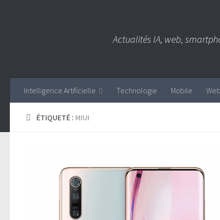
Skip to content
Actualités IA, web, smartph
Intelligence Artificielle
Technologie
Mobile
We
ÉTIQUETÉ :
MIUI