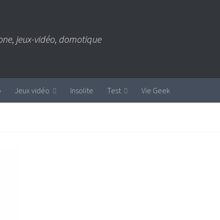
one, jeux-vidéo, domotique
b
Jeux vidéo
Insolite
Test
Vie Geek