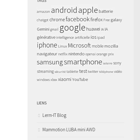
TAGS
apple
android
batterie
amazon
facebook
chrome
firefox
galaxy
chatgpt
Free
google
huawei
Gemini
IA
gmail
IA
ios
générative
intelligence artificielle
ipad
iphone
Microsoft
mozilla
Linux
mobile
navigateur
nintendo
netflix
orange
prix
openai
smartphone
samsung
sony
solaire
test
streaming
twitter
tablette
vidéo
sécurité
téléphone
xiaomi
YouTube
windows
xbox
LIENS
Lerm-IT Blog
Mammotion LUBA mini AWD