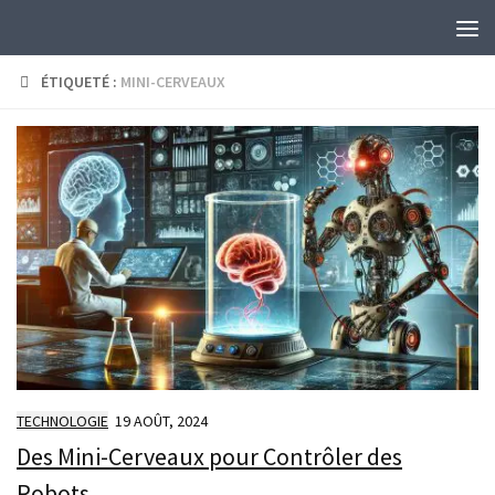
Skip to content
ÉTIQUETÉ :
MINI-CERVEAUX
TECHNOLOGIE
19 AOÛT, 2024
Des Mini-Cerveaux pour Contrôler des
Robots