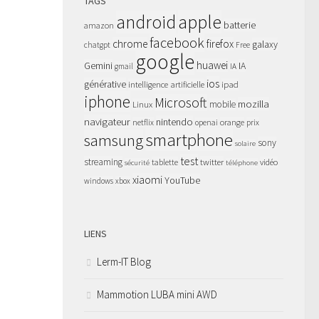
TAGS
apple
android
batterie
amazon
facebook
chrome
firefox
galaxy
chatgpt
Free
google
huawei
Gemini
IA
gmail
IA
ios
générative
intelligence artificielle
ipad
iphone
Microsoft
mozilla
Linux
mobile
navigateur
nintendo
netflix
orange
prix
openai
smartphone
samsung
sony
solaire
test
streaming
twitter
tablette
vidéo
sécurité
téléphone
xiaomi
YouTube
windows
xbox
LIENS
Lerm-IT Blog
Mammotion LUBA mini AWD