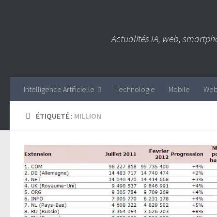
Skip to content
Actualités IA, web, smartph
Intelligence Artificielle
Technologie
Mobile
We
ÉTIQUETÉ :
MILLION