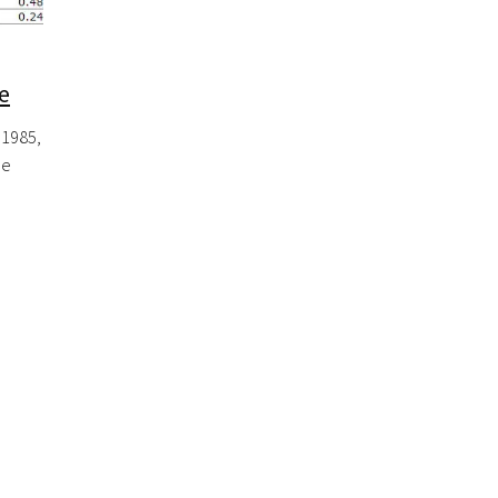
e
 1985,
de