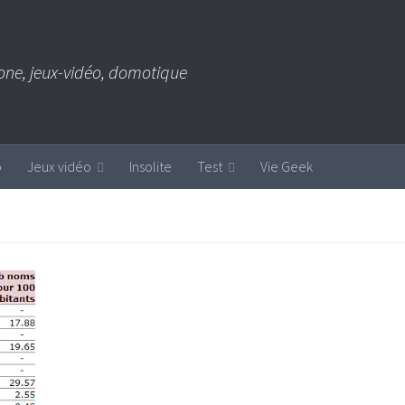
one, jeux-vidéo, domotique
b
Jeux vidéo
Insolite
Test
Vie Geek