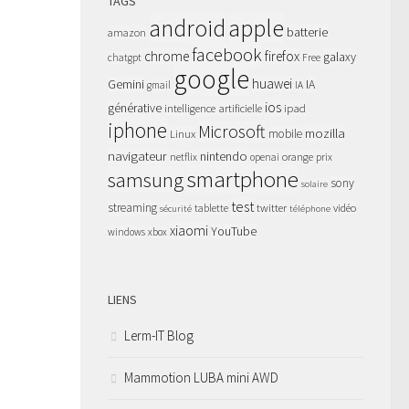
TAGS
apple
android
batterie
amazon
facebook
chrome
firefox
galaxy
chatgpt
Free
google
huawei
Gemini
IA
gmail
IA
ios
générative
intelligence artificielle
ipad
iphone
Microsoft
mozilla
Linux
mobile
navigateur
nintendo
netflix
orange
prix
openai
smartphone
samsung
sony
solaire
test
streaming
twitter
tablette
vidéo
sécurité
téléphone
xiaomi
YouTube
windows
xbox
LIENS
Lerm-IT Blog
Mammotion LUBA mini AWD