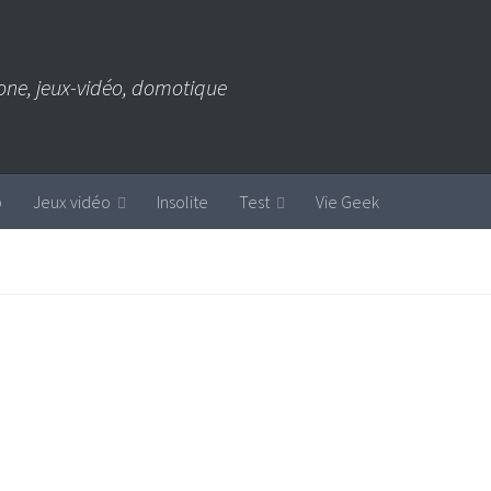
one, jeux-vidéo, domotique
b
Jeux vidéo
Insolite
Test
Vie Geek