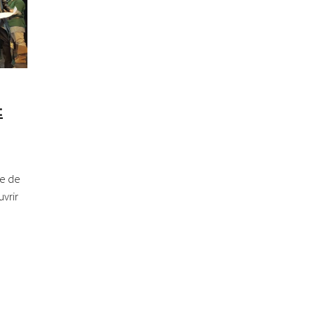
:
ue de
uvrir