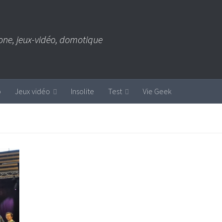
one, jeux-vidéo, domotique
b
Jeux vidéo
Insolite
Test
Vie Geek