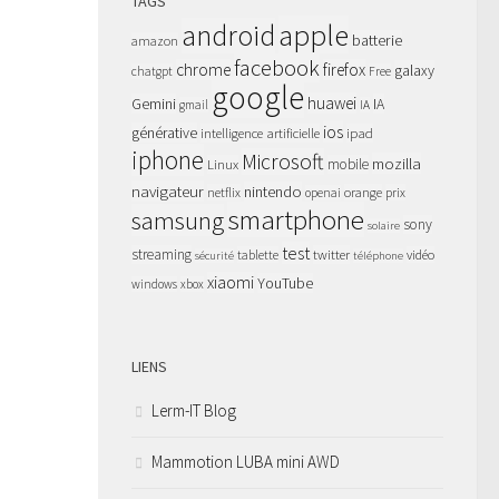
TAGS
apple
android
batterie
amazon
facebook
chrome
firefox
galaxy
chatgpt
Free
google
huawei
Gemini
IA
gmail
IA
ios
générative
intelligence artificielle
ipad
iphone
Microsoft
mozilla
Linux
mobile
navigateur
nintendo
netflix
orange
prix
openai
smartphone
samsung
sony
solaire
test
streaming
twitter
tablette
vidéo
sécurité
téléphone
xiaomi
YouTube
windows
xbox
LIENS
Lerm-IT Blog
Mammotion LUBA mini AWD