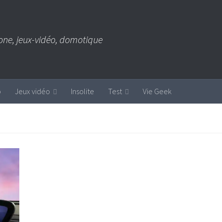
one, jeux-vidéo, domotique
b
Jeux vidéo
Insolite
Test
Vie Geek