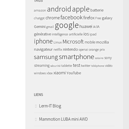
TAGS
apple
android
batterie
amazon
facebook
chrome
firefox
galaxy
chatgpt
Free
google
huawei
Gemini
IA
gmail
IA
ios
générative
intelligence artificielle
ipad
iphone
Microsoft
mozilla
Linux
mobile
navigateur
nintendo
netflix
orange
prix
openai
smartphone
samsung
sony
solaire
test
streaming
twitter
tablette
vidéo
sécurité
téléphone
xiaomi
YouTube
windows
xbox
LIENS
Lerm-IT Blog
Mammotion LUBA mini AWD