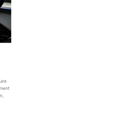
uire
ement
n,