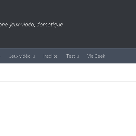
one, jeux-vidéo, domotique
b
Jeux vidéo
Insolite
Test
Vie Geek