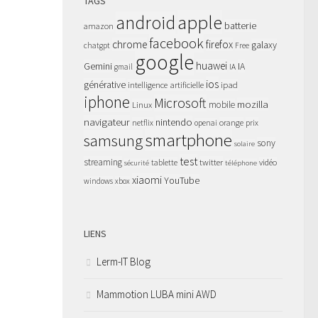
TAGS
apple
android
batterie
amazon
facebook
chrome
firefox
galaxy
chatgpt
Free
google
huawei
Gemini
IA
gmail
IA
ios
générative
intelligence artificielle
ipad
iphone
Microsoft
mozilla
Linux
mobile
navigateur
nintendo
netflix
orange
prix
openai
smartphone
samsung
sony
solaire
test
streaming
twitter
tablette
vidéo
sécurité
téléphone
xiaomi
YouTube
windows
xbox
LIENS
Lerm-IT Blog
Mammotion LUBA mini AWD