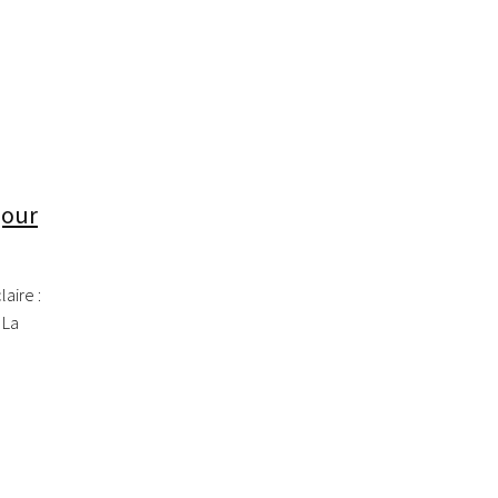
jour
aire :
 La